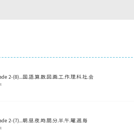
ade 2-(8)...国.語.算.数.図.画.工.作.理.科.社.会
I
ade 2-(7)...朝.昼.夜.時.間.分.半.午.曜.週.毎
I