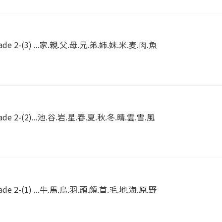
ade 2-(3) ...家.親.父.母.兄.弟.姉.妹.米.麦.肉.魚
ade 2-(2)...池.谷.岩.星.春.夏.秋.冬.晴.雲.雪.風
ade 2-(1) ...牛.馬.鳥.羽.頭.顔.首.毛.地.海.原.野