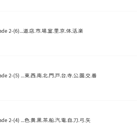
ade 2-(6)...道.店.市.場.室.里.京.体.活.楽
ade 2-(5) ...東.西.南.北.門.戸.台.寺.公.園.交.番
ade 2-(4) ...色.黄.黒.茶.船.汽.電.自.刀.弓.矢