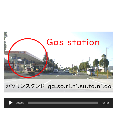
音
00:00
00:00
声
プ