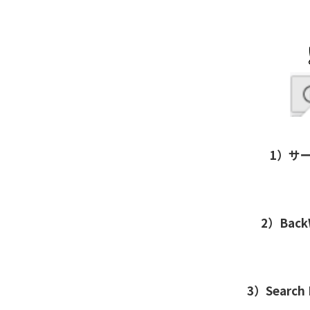
1）サ
2）Bac
3）Searc