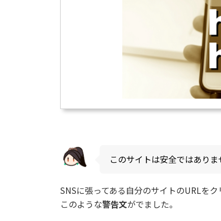
このサイトは安全ではありま
SNSに張ってある自分のサイトのURLを
このような
警告文
がでました。