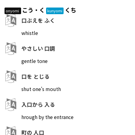
こう・く
くち
onyomi
kunyomi
口ぶえを ふく
whistle
やさしい 口調
gentle tone
口を とじる
shut one's mouth
入口から 入る
hrough by the entrance
町の 人口