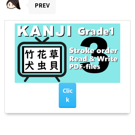
PREV
Clic
k