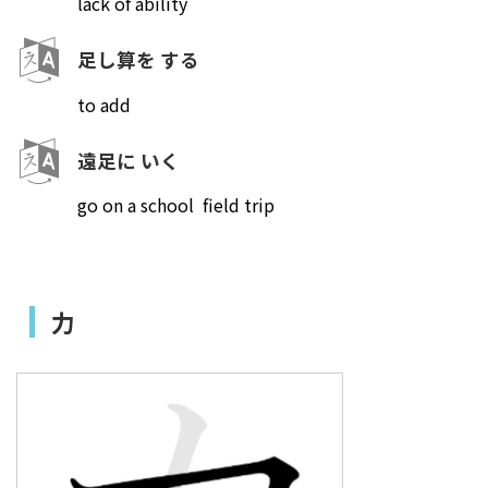
lack of ability
足し算を する
to add
遠足に いく
go on a school field trip
力