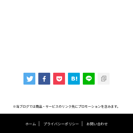
※当ブログでは商品・サービスのリンク先にプロモーションを含みます。
ホーム
プライバシーポリシー
お問い合わせ