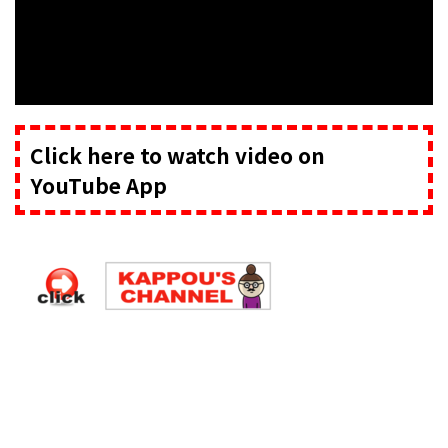
Click here to watch video on
YouTube App