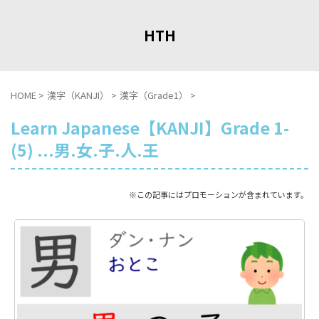
HTH
HOME
>
漢字（KANJI）
>
漢字（Grade1）
>
Learn Japanese【KANJI】Grade 1-
(5) ...男.女.子.人.王
※この記事にはプロモーションが含まれています。