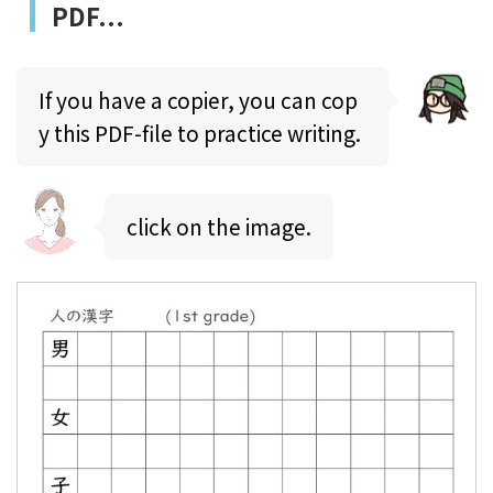
PDF...
If you have a copier, you can cop
y this PDF-file to practice writing.
click on the image.