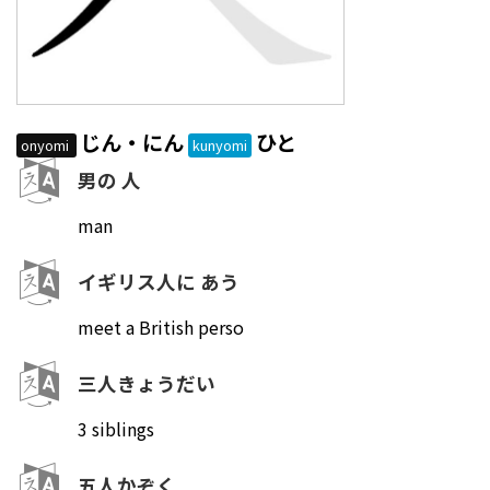
じん・にん
ひと
onyomi
kunyomi
男の 人
man
イギリス人に あう
meet a British perso
三人きょうだい
3 siblings
五人かぞく