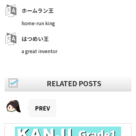
ホームラン王
home-run king
はつめい王
a great inventor
RELATED POSTS
PREV