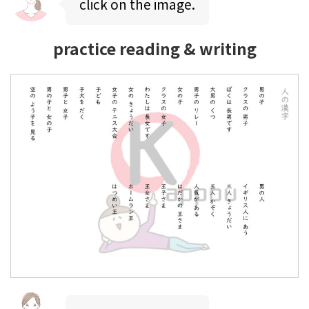
click on the image.
practice reading & writing