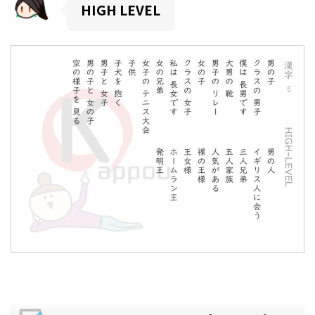
HIGH LEVEL