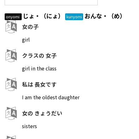
じょ・（にょ）
おんな・（め）
onyomi
kunyomi
女の子
girl
クラスの 女子
girl in the class
私は 長女です
I am the oldest daughter
女の きょうだい
sisters