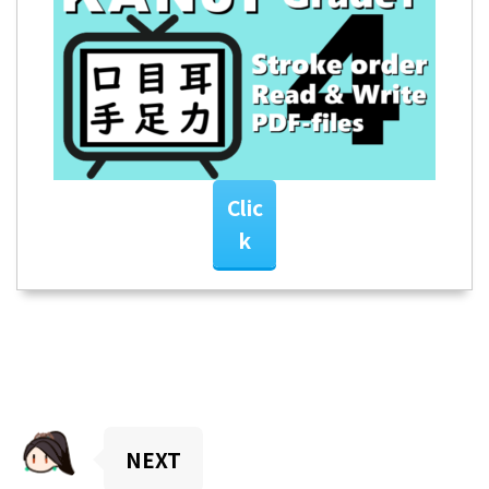
Clic
k
NEXT