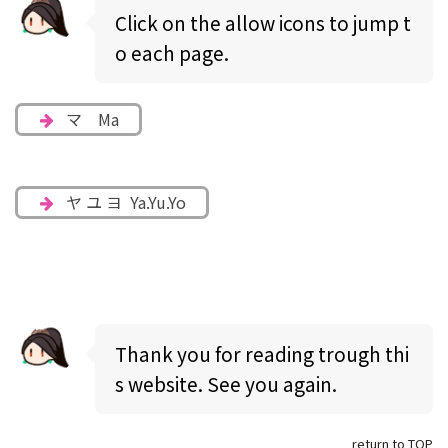
Click on the allow icons to jump t
o each page.
マ Ma
ヤ ユ ヨ Ya.Yu.Yo
Thank you for reading trough thi
s website. See you again.
return to TOP