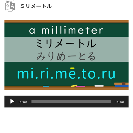
ミリメートル
音
00:00
00:00
声
プ
レ
ー