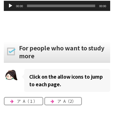
音
00:00
00:00
声
プ
レ
ー
ヤ
ー
For people who want to study
more
Click on the allow icons to jump
to each page.
ア A（１）
ア A（2）