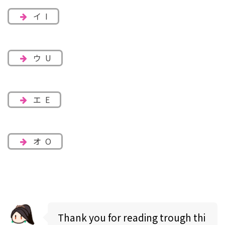
イ I
ウ U
エ E
オ O
Thank you for reading trough thi